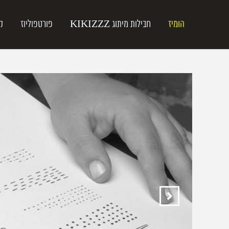
הומיז
חבילות מיתוג KIKIZZZ
פורטפוליוז
ק
הקודם