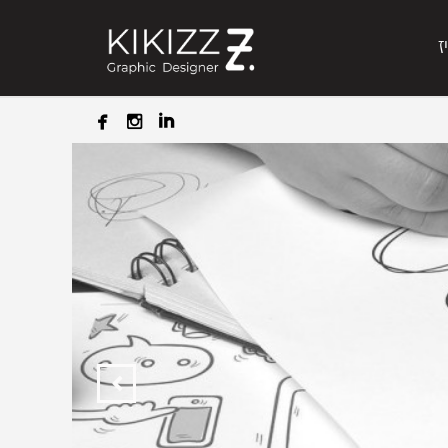
ז



הבא