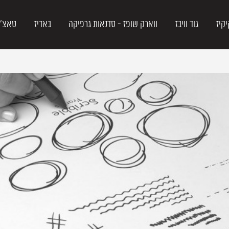
יקיז
גוד וויבז
ווארק שופז - סדנאות גרפיקה
באדיז
טאצ'י